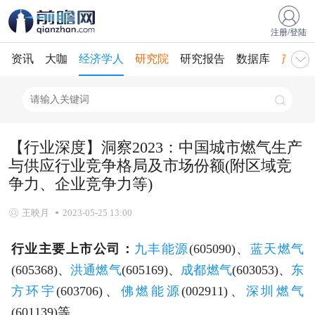
注册/登陆
资讯
大咖
经济学人
研究院
研究报告
数据库
产业规
【行业深度】洞察2023：中国城市燃气生产
与供应行业竞争格局及市场份额(附区域竞
争力、企业竞争力等)
王映月
2023-05-25 13:00
行业主要上市公司：
九丰能源
(605090)、
蓝天燃气
(605368)、
洪通燃气
(605169)、
成都燃气
(603053)、
东
方环宇
(603706)、
佛燃能源
(002911)、
深圳燃气
(601139)等