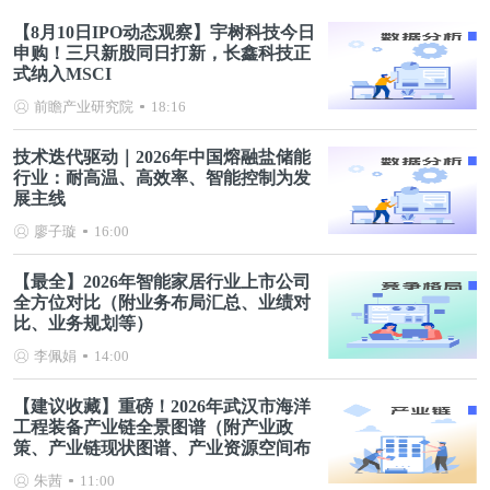
【8月10日IPO动态观察】宇树科技今日
申购！三只新股同日打新，长鑫科技正
式纳入MSCI
前瞻产业研究院
18:16
技术迭代驱动｜2026年中国熔融盐储能
行业：耐高温、高效率、智能控制为发
展主线
廖子璇
16:00
【最全】2026年智能家居行业上市公司
全方位对比（附业务布局汇总、业绩对
比、业务规划等）
李佩娟
14:00
【建议收藏】重磅！2026年武汉市海洋
工程装备产业链全景图谱（附产业政
策、产业链现状图谱、产业资源空间布
局、产业链发展规划）
朱茜
11:00