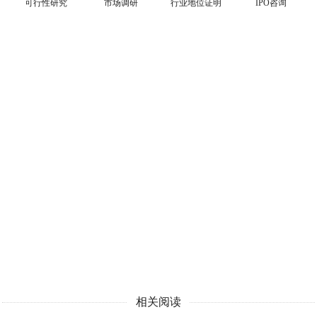
可行性研究
市场调研
行业地位证明
IPO咨询
相关阅读