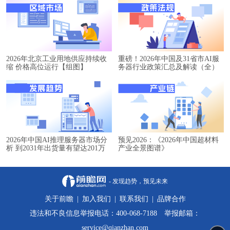
2026年北京工业用地供应持续收
重磅！2026年中国及31省市AI服
缩 价格高位运行【组图】
务器行业政策汇总及解读（全）
2026年中国AI推理服务器市场分
预见2026：《2026年中国超材料
析 到2031年出货量有望达201万
产业全景图谱》
台【组图】
- 发现趋势，预见未来
关于前瞻
|
加入我们
|
联系我们
|
品牌合作
违法和不良信息举报电话：400-068-7188 举报邮箱：
service@qianzhan.com