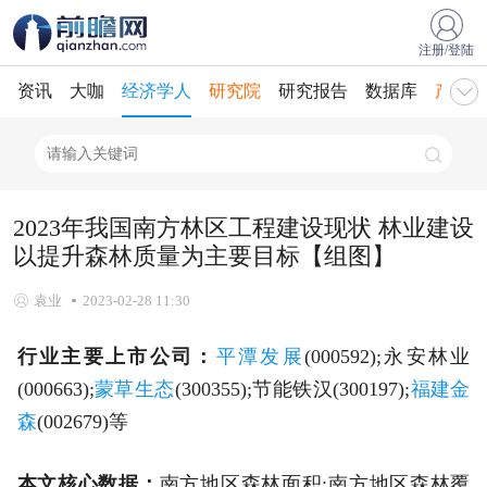
注册/登陆
资讯
大咖
经济学人
研究院
研究报告
数据库
产业规
2023年我国南方林区工程建设现状 林业建设
以提升森林质量为主要目标【组图】
袁业
2023-02-28 11:30
行业主要上市公司：
平潭发展
(000592);永安林业
(000663);
蒙草生态
(300355);节能铁汉(300197);
福建金
森
(002679)等
本文核心数据：
南方地区森林面积;南方地区森林覆