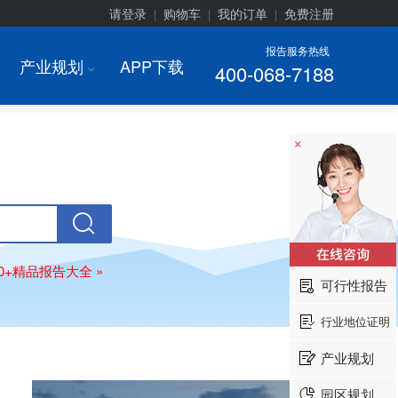
请登录
购物车
我的订单
免费注册
|
|
|
报告服务热线
产业规划
APP下载
400-068-7188
I
×
00+精品报告大全 »
可行性报告
行业地位证明
产业规划
园区规划