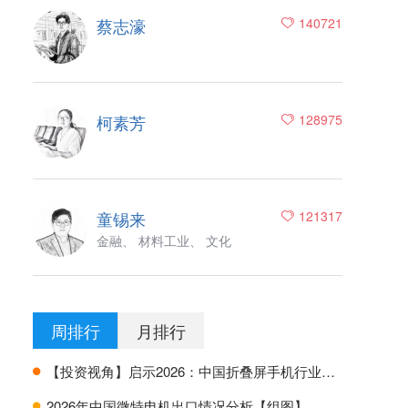
蔡志濠
140721
柯素芳
128975
童锡来
121317
金融、 材料工业、 文化
周排行
月排行
【投资视角】启示2026：中国折叠屏手机行业投融资及兼并重组分析
H
2026年中国微特电机出口情况分析【组图】
H