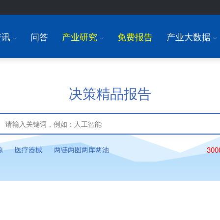
资讯
问答
产业研究
免费报告
产业大数据
I
I
I
决策精品报告
源
医疗器械
两链两图两库两池
30