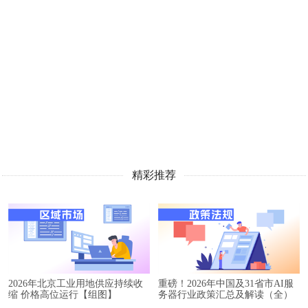
精彩推荐
2026年北京工业用地供应持续收
重磅！2026年中国及31省市AI服
缩 价格高位运行【组图】
务器行业政策汇总及解读（全）