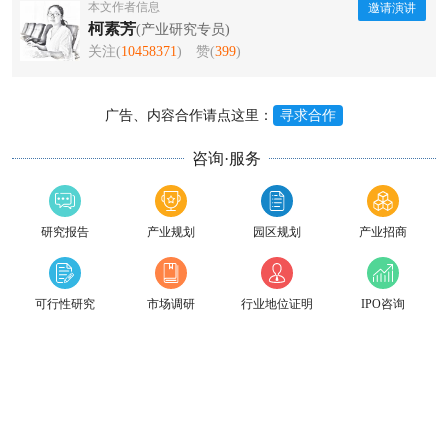
本文作者信息
邀请演讲
柯素芳
(产业研究专员)
关注(
10458371
)
赞(
399
)
广告、内容合作请点这里：
寻求合作
咨询·服务
研究报告
产业规划
园区规划
产业招商
可行性研究
市场调研
行业地位证明
IPO咨询