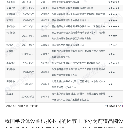
我国半导体设备根据不同的环节工序分为前道晶圆设