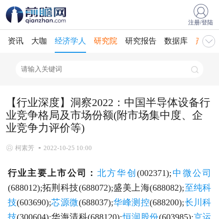
注册/登陆
资讯
大咖
经济学人
研究院
研究报告
数据库
产业规
【行业深度】洞察2022：中国半导体设备行
业竞争格局及市场份额(附市场集中度、企
业竞争力评价等)
柯素芳
2022-10-25 10:00
行业主要上市公司：
北方华创
(002371);
中微公司
(688012);拓荆科技(688072);盛美上海(688082);
至纯科
技
(603690);
芯源微
(688037);
华峰测控
(688200);
长川科
技
(300604);华海清科(688120);
恒润股份
(603985);
京运