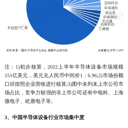
注：1)初步核算，2022上半年半导体设备市场规模
151亿美元，美元兑人民币中间价1：6.96;2)市场份额
口径按照企业营收进行核算;3)图中未列未上市公司市
场占比，竞争力较强的非上市公司还有中电科、上海
微电子、屹唐电子等。
3、中国半导体设备行业市场集中度