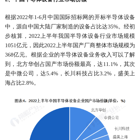
根据2022年1-6月中国国际招标网的开标半导体设备
中，源自中国大陆厂家制造的设备占比达35%。经初
步核算，2022上半年我国半导体设备行业市场规模
1051亿元，因此2022上半年国产厂商整体市场规模为
368亿元。根据企业的半导体设备业务收入可以了解
到，北方华创占国产市场份额最高，达11.1%，其次
是中微公司，达5.4%，长川科技占比3.2%，盛美上
海占比2.8%。