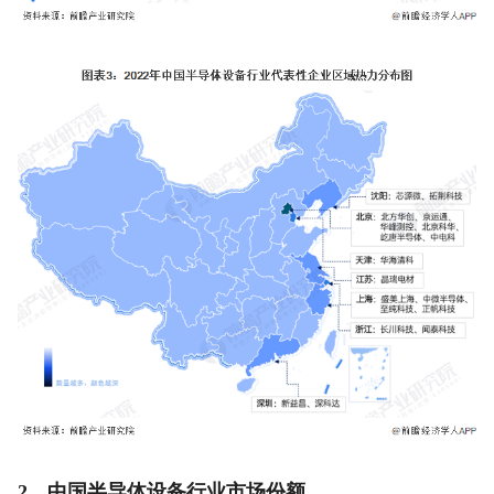
2、中国半导体设备行业市场份额