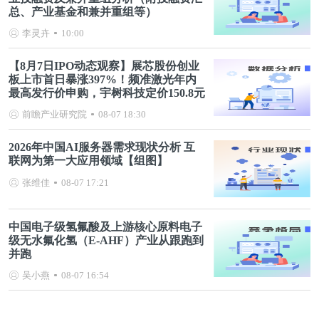
总、产业基金和兼并重组等）
李灵卉
10:00
【8月7日IPO动态观察】展芯股份创业
板上市首日暴涨397%！频准激光年内
最高发行价申购，宇树科技定价150.8元
前瞻产业研究院
08-07 18:30
2026年中国AI服务器需求现状分析 互
联网为第一大应用领域【组图】
张维佳
08-07 17:21
中国电子级氢氟酸及上游核心原料电子
级无水氟化氢（E-AHF）产业从跟跑到
并跑
吴小燕
08-07 16:54