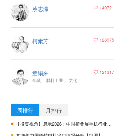
蔡志濠
140721
柯素芳
128975
童锡来
121317
金融、 材料工业、 文化
周排行
月排行
【投资视角】启示2026：中国折叠屏手机行业投融资及兼并重组分析
H
2026年中国微特电机出口情况分析【组图】
H