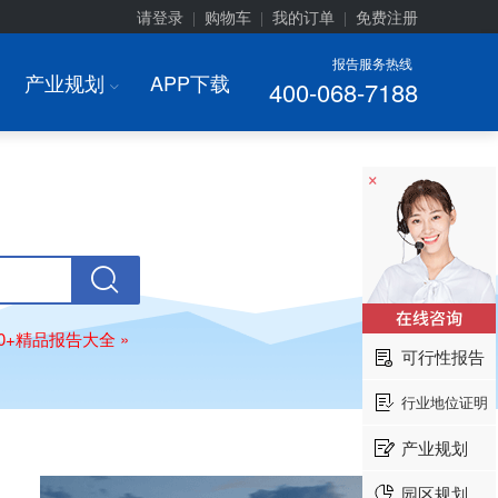
请登录
购物车
我的订单
免费注册
|
|
|
报告服务热线
产业规划
APP下载
400-068-7188
I
×
00+精品报告大全 »
可行性报告
行业地位证明
产业规划
园区规划