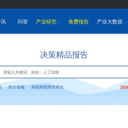
资讯
问答
产业研究
免费报告
产业大数据
I
I
I
决策精品报告
源
医疗器械
两链两图两库两池
30