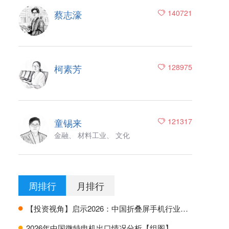
蔡志濠
140721
柯素芳
128975
童锡来
121317
金融、 材料工业、 文化
周排行
月排行
【投资视角】启示2026：中国折叠屏手机行业投融资及兼并重组分析
H
2026年中国微特电机出口情况分析【组图】
H