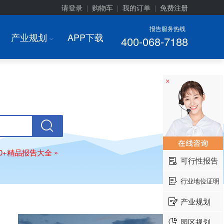
请登录
购物车
我的订单
免费注册
|
|
|
报告服务热线
产业规划
APP下载
400-068-7188
I
×
00+精品报告大全 »
可行性报告
行业地位证明
产业规划
园区规划