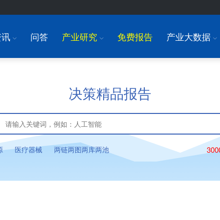
资讯
问答
产业研究
免费报告
产业大数据
I
I
I
决策精品报告
源
医疗器械
两链两图两库两池
30