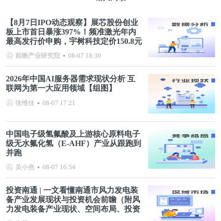
【8月7日IPO动态观察】展芯股份创业
板上市首日暴涨397%！频准激光年内
最高发行价申购，宇树科技定价150.8元
前瞻产业研究院
08-07 18:30
2026年中国AI服务器需求现状分析 互
联网为第一大应用领域【组图】
张维佳
08-07 17:21
中国电子级氢氟酸及上游核心原料电子
级无水氟化氢（E-AHF）产业从跟跑到
并跑
吴小燕
08-07 16:54
投资南通 | 一文看懂南通市风力发电装
备产业发展现状与投资机会前瞻（附风
力发电装备产业现状、空间布局、投资
机会分析等）