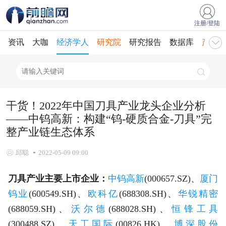
注册/登陆
资讯
大咖
经济学人
研究院
研究报告
数据库
产业规
干货！2022年中国刀具产业龙头企业分析
——中钨高新：构建“钨-硬质合金-刀具”完
整产业链生态体系
邱聪
2022-05-09 09:00
刀具产业主要上市企业：
中钨高新
(000657.SZ)、
厦门
钨业
(600549.SH)、
欧科亿
(688308.SH)、
华锐精密
(688059.SH)、
沃尔德
(688028.SH)、
恒锋工具
(300488.SZ)、
天工国际
(00826.HK)、
博深股份