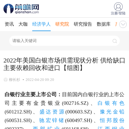
注册/登陆
资讯
大咖
经济学人
研究院
研究报告
数据库
产业规
2022年美国白银市场供需现状分析 供给缺口
主要依赖回收和进口【组图】
柳长杉
2022-04-20 09:20
白银行业主要上市公司：
目前国内白银行业的上市公
司主要有金贵银业(002716.SZ)、
白银有色
(601212.SH)、
盛达资源
(000603.SZ)、
豫光金铅
(600531.SH)、
驰宏锌锗
(600497.SH)、
恒邦股份
(002237)、
西部矿业
(601168.SH)、
江西铜业