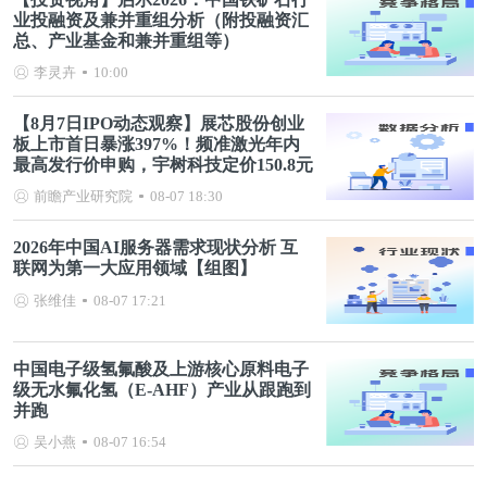
业投融资及兼并重组分析（附投融资汇
总、产业基金和兼并重组等）
李灵卉
10:00
【8月7日IPO动态观察】展芯股份创业
板上市首日暴涨397%！频准激光年内
最高发行价申购，宇树科技定价150.8元
前瞻产业研究院
08-07 18:30
2026年中国AI服务器需求现状分析 互
联网为第一大应用领域【组图】
张维佳
08-07 17:21
中国电子级氢氟酸及上游核心原料电子
级无水氟化氢（E-AHF）产业从跟跑到
并跑
吴小燕
08-07 16:54