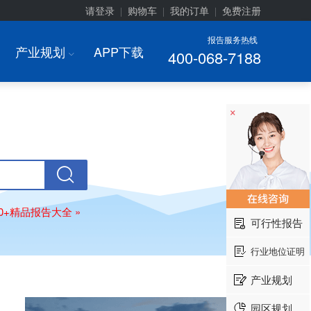
请登录
购物车
我的订单
免费注册
|
|
|
报告服务热线
产业规划
APP下载
400-068-7188
I
×
00+精品报告大全 »
可行性报告
行业地位证明
产业规划
园区规划