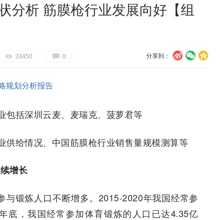
现状分析 筋膜枪行业发展向好【组
分享到：
U
V
c
E
G
33450
0
略规划分析报告
业包括深圳云麦、麦瑞克、菠萝君等
业供给情况、中国筋膜枪行业销售量规模测算等
持续增长
与锻炼人口不断增多。2015-2020年我国经常参
年底，我国经常参加体育锻炼的人口已达4.35亿