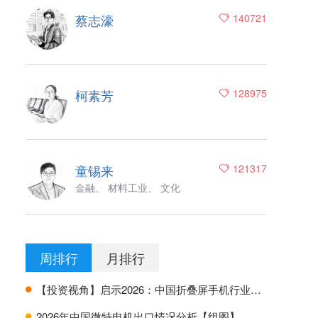
蔡志濠
140721
柯素芳
128975
童锡来
121317
金融、 材料工业、 文化
周排行
月排行
【投资视角】启示2026：中国折叠屏手机行业投融资及兼并重组分析
H
2026年中国微特电机出口情况分析【组图】
H