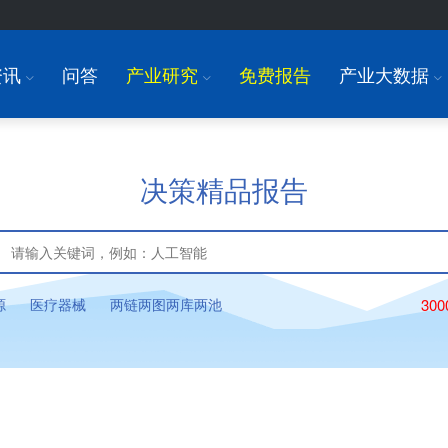
资讯
问答
产业研究
免费报告
产业大数据
I
I
I
决策精品报告
源
医疗器械
两链两图两库两池
30