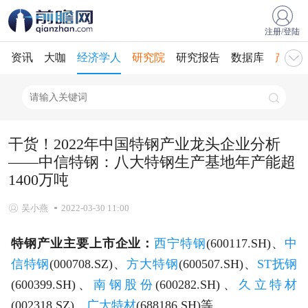
注册/登陆
资讯
大咖
经济学人
研究院
研究报告
数据库
产业规
干货！2022年中国特钢产业龙头企业分析
——中信特钢：八大特钢生产基地年产能超
1400万吨
吴小燕
2022-03-30 11:00
特钢产业主要上市企业：
西宁特钢
(600117.SH)、
中
信特钢
(000708.SZ)、
方大特钢
(600507.SH)、
ST抚钢
(600399.SH)、
南钢股份
(600282.SH)、
久立特材
(002318.SZ)、
广大特材
(688186.SH)等。