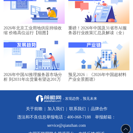
2026年北京工业用地供应持续收
重磅！2026年中国及31省市AI服
缩 价格高位运行【组图】
务器行业政策汇总及解读（全）
2026年中国AI推理服务器市场分
预见2026：《2026年中国超材料
析 到2031年出货量有望达201万
产业全景图谱》
台【组图】
- 发现趋势，预见未来
关于前瞻
|
加入我们
|
联系我们
|
品牌合作
违法和不良信息举报电话：400-068-7188 举报邮箱：
service@qianzhan.com