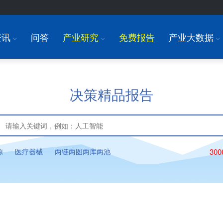
资讯
问答
产业研究
免费报告
产业大数据
I
I
I
决策精品报告
源
医疗器械
两链两图两库两池
30