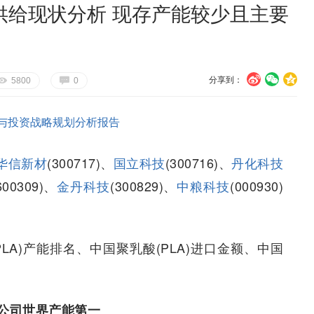
市场供给现状分析 现存产能较少且主要
分享到：
U
V
c
E
G
5800
0
与投资战略规划分析报告
华信新材
(300717)、
国立科技
(300716)、
丹化科技
600309)、
金丹科技
(300829)、
中粮科技
(000930)
LA)产能排名、中国聚乳酸(PLA)进口金额、中国
A公司世界产能第一