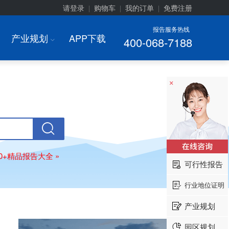
请登录
购物车
我的订单
免费注册
|
|
|
报告服务热线
产业规划
APP下载
400-068-7188
I
×
00+精品报告大全 »
可行性报告
行业地位证明
产业规划
园区规划