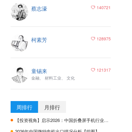
蔡志濠
140721
柯素芳
128975
童锡来
121317
金融、 材料工业、 文化
周排行
月排行
【投资视角】启示2026：中国折叠屏手机行业投融资及兼并重组分析
H
2026年中国微特电机出口情况分析【组图】
H