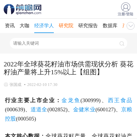
注册/登陆
资讯
大咖
经济学人
研究院
研究报告
数据库
产业规
2022年全球葵花籽油市场供需现状分析 葵花
籽油产量将上升15%以上【组图】
张国成
2022-02-10 17:30
行业主要上市企业：
金龙鱼
(300999)、
西王食品
(000639)、
道道全
(002852)、
金健米业
(600127)、
京粮
控股
(000505)
本文核心数据：
全球葵花籽产量、全球葵花籽油产