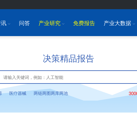
资讯
问答
产业研究
免费报告
产业大数据
I
I
I
决策精品报告
源
医疗器械
两链两图两库两池
30