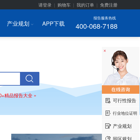
请登录
购物车
我的订单
免费注册
|
|
|
报告服务热线
产业规划
APP下载
400-068-7188
I
×
00+精品报告大全 »
可行性报告
行业地位证明
产业规划
园区规划