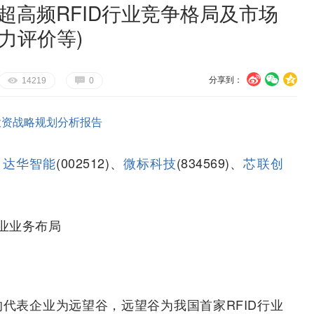
超高频RFID行业竞争格局及市场
力评价等)
分享到：
U
V
c
E
G
14219
0
投资战略规划分析报告
、
达华智能
(002512)、
微标科技
(834569)、
芯联创
业业务布局
的代表企业为远望谷，远望谷为我国首家RFID行业