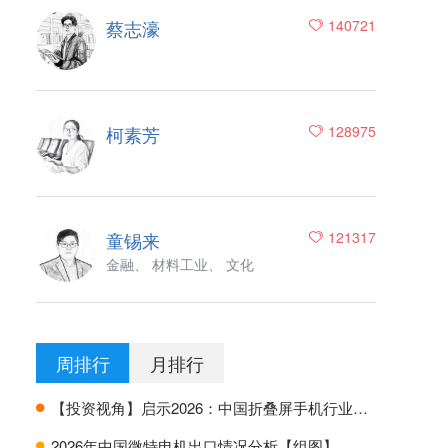
蔡志濠
140721
柯素芳
128975
童锡来
121317
金融、 材料工业、 文化
周排行
月排行
【投资视角】启示2026：中国折叠屏手机行业投融资及兼并重组分析
H
2026年中国微特电机出口情况分析【组图】
H