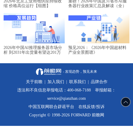
2026年北京工业用地供应持续收
重磅！2026年中国及31省市AI服
缩 价格高位运行【组图】
务器行业政策汇总及解读（全）
2026年中国AI推理服务器市场分
预见2026：《2026年中国超材料
析 到2031年出货量有望达201万
产业全景图谱》
台【组图】
- 发现趋势，预见未来
关于前瞻
|
加入我们
|
联系我们
|
品牌合作
违法和不良信息举报电话：400-068-7188 举报邮箱：
service@qianzhan.com
中国互联网联合辟谣平台
在线反馈/投诉
Copyright © 1998-2026 FORWARD 前瞻网