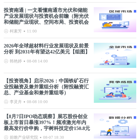
投资南通 | 一文看懂南通市光伏和储能
产业发展现状与投资机会前瞻（附光伏
和储能产业现状、空间布局、投资机会
分析等）
柯素芳
11:00
2026年全球超材料行业发展现状及前景
分析 到2031年有望达42亿美元【组图】
韩艳婷
08-08 14:00
【投资视角】启示2026：中国铁矿石行
业投融资及兼并重组分析（附投融资汇
总、产业基金和兼并重组等）
李灵卉
08-08 10:00
【8月7日IPO动态观察】展芯股份创业
板上市首日暴涨397%！频准激光年内
最高发行价申购，宇树科技定价150.8元
前瞻产业研究院
08-07 18:30