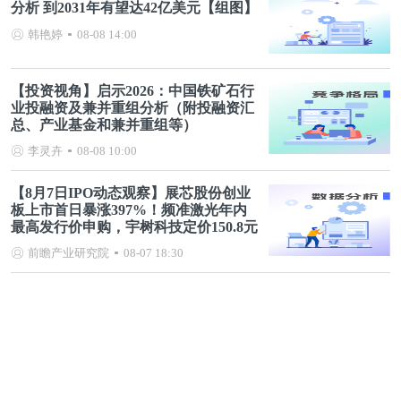
分析 到2031年有望达42亿美元【组图】
韩艳婷
08-08 14:00
【投资视角】启示2026：中国铁矿石行
业投融资及兼并重组分析（附投融资汇
总、产业基金和兼并重组等）
李灵卉
08-08 10:00
【8月7日IPO动态观察】展芯股份创业
板上市首日暴涨397%！频准激光年内
最高发行价申购，宇树科技定价150.8元
前瞻产业研究院
08-07 18:30