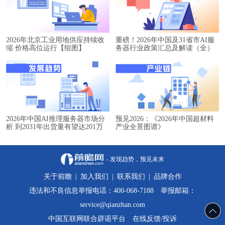
2026年北京工业用地供应持续收
重磅！2026年中国及31省市AI服
缩 价格高位运行【组图】
务器行业政策汇总及解读（全）
2026年中国AI推理服务器市场分
预见2026：《2026年中国超材料
析 到2031年出货量有望达201万
产业全景图谱》
台【组图】
- 发现趋势，预见未来
关于前瞻
|
加入我们
|
联系我们
|
品牌合作
违法和不良信息举报电话：400-068-7188 举报邮箱：
service@qianzhan.com
中国互联网联合辟谣平台
在线反馈/投诉