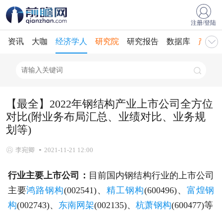
注册/登陆
资讯
大咖
经济学人
研究院
研究报告
数据库
产业规
【最全】2022年钢结构产业上市公司全方位
对比(附业务布局汇总、业绩对比、业务规
划等)
李宛卿
2021-11-21 12:00
行业主要上市公司：
目前国内钢结构行业的上市公司
主要
鸿路钢构
(002541)、
精工钢构
(600496)、
富煌钢
构
(002743)、
东南网架
(002135)、
杭萧钢构
(600477)等