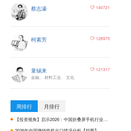
蔡志濠
140721
柯素芳
128975
童锡来
121317
金融、 材料工业、 文化
周排行
月排行
【投资视角】启示2026：中国折叠屏手机行业投融资及兼并重组分析
H
2026年中国微特电机出口情况分析【组图】
H