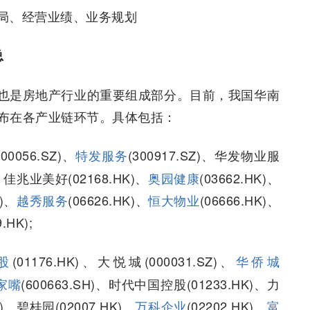
局、经营业绩、业务规划
总
也是房地产行业的重要组成部分。目前，我国华南
布在各产业链环节。具体包括：
000056.SZ)、
特发服务
(300917.SZ)、华发物业服
)、佳兆业美好(02168.HK)、
奥园健康
(03662.HK)、
K)、
越秀服务
(06626.HK)、
恒大物业
(06666.HK)、
9.HK);
股
(01176.HK)、大悦城(000031.SZ)、
华侨城
家嘴
(600663.SH)、时代中国控股(01233.HK)、力
HK)、碧桂园(02007.HK)、
万科企业
(02202.HK)、
富