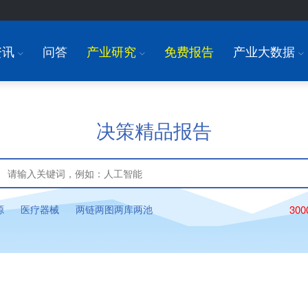
资讯
问答
产业研究
免费报告
产业大数据
I
I
I
决策精品报告
源
医疗器械
两链两图两库两池
30