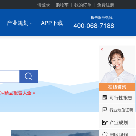
请登录
购物车
我的订单
免费注册
|
|
|
报告服务热线
产业规划
APP下载
400-068-7188
I
×
00+精品报告大全 »
可行性报告
行业地位证明
产业规划
园区规划