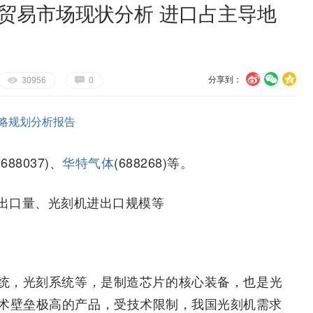
口贸易市场现状分析 进口占主导地
分享到：
U
V
c
E
G
30956
0
略规划分析报告
(688037)、
华特气体
(688268)等。
出口量、光刻机进出口规模等
统，光刻系统等，是制造芯片的核心装备，也是光
术壁垒极高的产品，受技术限制，我国光刻机需求