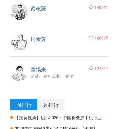
蔡志濠
140721
柯素芳
128975
童锡来
121317
金融、 材料工业、 文化
周排行
月排行
【投资视角】启示2026：中国折叠屏手机行业投融资及兼并重组分析
H
2026年中国微特电机出口情况分析【组图】
H