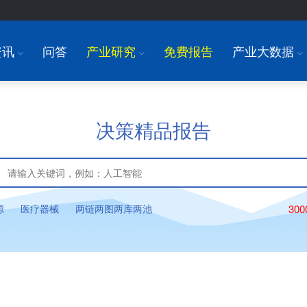
资讯
问答
产业研究
免费报告
产业大数据
I
I
I
决策精品报告
源
医疗器械
两链两图两库两池
30