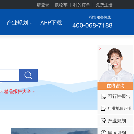
请登录
购物车
我的订单
免费注册
|
|
|
报告服务热线
产业规划
APP下载
400-068-7188
I
×
00+精品报告大全 »
可行性报告
行业地位证明
产业规划
园区规划