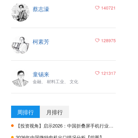
蔡志濠
140721
柯素芳
128975
童锡来
121317
金融、 材料工业、 文化
周排行
月排行
【投资视角】启示2026：中国折叠屏手机行业投融资及兼并重组分析
H
2026年中国微特电机出口情况分析【组图】
H