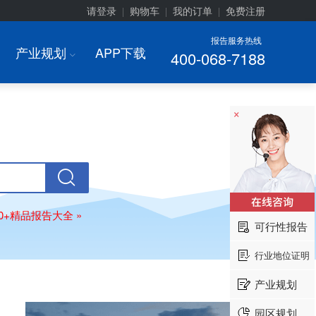
请登录
购物车
我的订单
免费注册
|
|
|
报告服务热线
产业规划
APP下载
400-068-7188
I
×
00+精品报告大全 »
可行性报告
行业地位证明
产业规划
园区规划