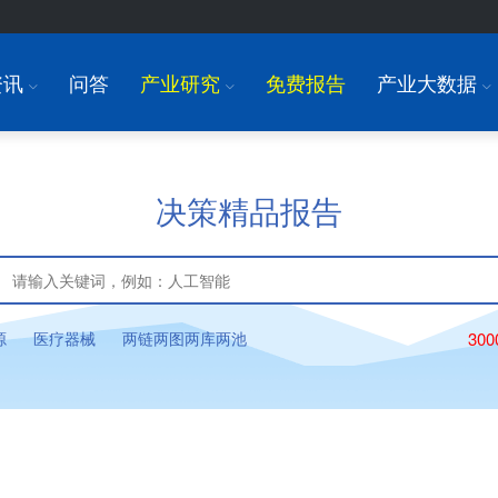
资讯
问答
产业研究
免费报告
产业大数据
I
I
I
决策精品报告
源
医疗器械
两链两图两库两池
30