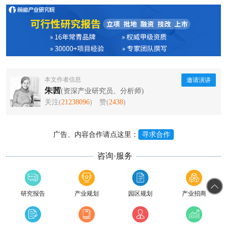
本文作者信息
邀请演讲
朱茜
(资深产业研究员、分析师)
关注(
21238096
)
赞(
2438
)
广告、内容合作请点这里：
寻求合作
咨询·服务
研究报告
产业规划
园区规划
产业招商