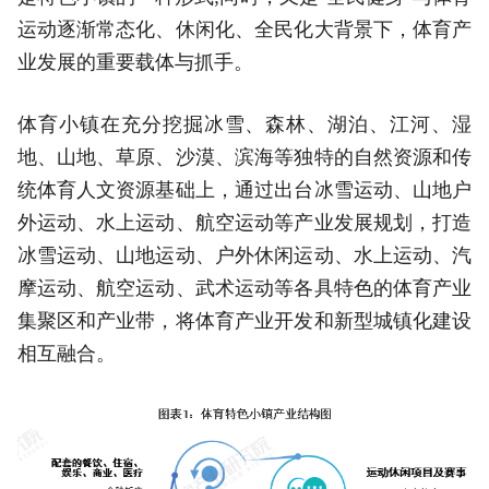
运动逐渐常态化、休闲化、全民化大背景下，体育产
业发展的重要载体与抓手。
体育小镇在充分挖掘冰雪、森林、湖泊、江河、湿
地、山地、草原、沙漠、滨海等独特的自然资源和传
统体育人文资源基础上，通过出台冰雪运动、山地户
外运动、水上运动、航空运动等产业发展规划，打造
冰雪运动、山地运动、户外休闲运动、水上运动、汽
摩运动、航空运动、武术运动等各具特色的体育产业
集聚区和产业带，将体育产业开发和新型城镇化建设
相互融合。