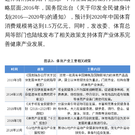
略层面;2016年，国务院出台《关于印发全民健身计
划(2016—2020年)的通知》，预计到2020年中国体育
消费规模将达到1.5万亿元。同时，发改委、体育总
局等部门也陆续发布了相关政策支持体育产业体系完
善健康产业发展。