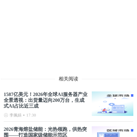
相关阅读
1587亿美元！2026年全球AI服务器产业
全景透视：出货量迈向200万台，生成
式AI占比近三成
李佩娟
17:30
2026青海熔盐储能：光热领跑，供热突
围——打造国家级储能示范区