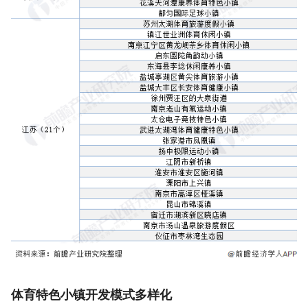
体育特色小镇开发模式多样化