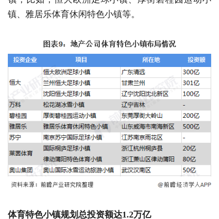
镇、雅居乐体育休闲特色小镇等。
体育特色小镇规划总投资额达1.2万亿