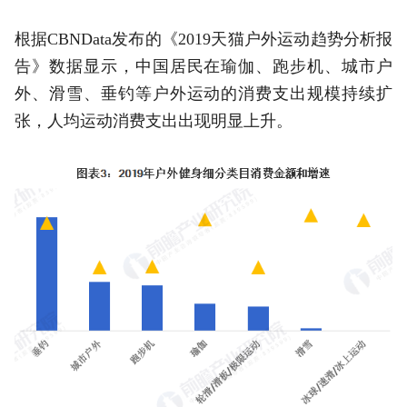
根据CBNData发布的《2019天猫户外运动趋势分析报
告》数据显示，中国居民在瑜伽、跑步机、城市户
外、滑雪、垂钓等户外运动的消费支出规模持续扩
张，人均运动消费支出出现明显上升。