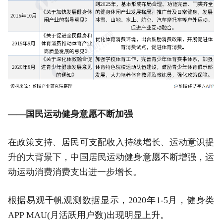
——国民运动健身意愿不断加强
在政策支持、居民可支配收入持续增长、运动意识提
升的大背景下，中国居民运动健身意愿不断增强，运
动运动消费消费支出进一步增长。
根据易观千帆观测数据显示，2020年1-5月，健身类
APP MAU(月活跃用户数)出现明显上升。