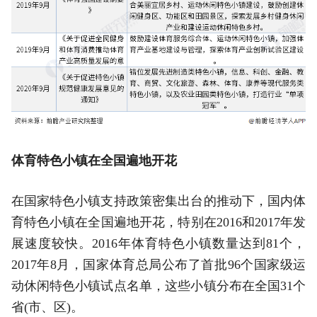
体育特色小镇在全国遍地开花
在国家特色小镇支持政策密集出台的推动下，国内体
育特色小镇在全国遍地开花，特别在2016和2017年发
展速度较快。2016年体育特色小镇数量达到81个，
2017年8月，国家体育总局公布了首批96个国家级运
动休闲特色小镇试点名单，这些小镇分布在全国31个
省(市、区)。