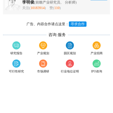
李明俊
(前瞻产业研究员、 分析师)
关注(
10183914
)
赞(
110
)
广告、内容合作请点这里：
寻求合作
咨询·服务
研究报告
产业规划
园区规划
产业招商
可行性研究
市场调研
行业地位证明
IPO咨询