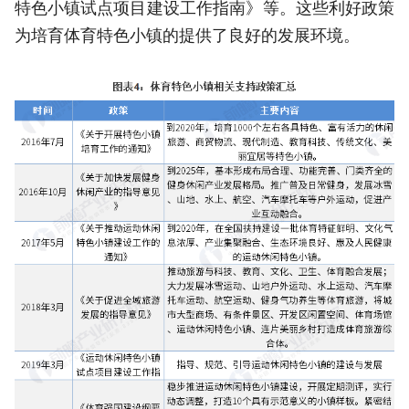
特色小镇试点项目建设工作指南》等。这些利好政策
为培育体育特色小镇的提供了良好的发展环境。