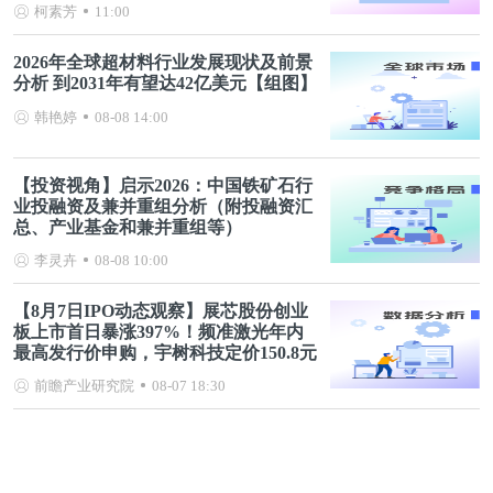
柯素芳
11:00
2026年全球超材料行业发展现状及前景
分析 到2031年有望达42亿美元【组图】
韩艳婷
08-08 14:00
【投资视角】启示2026：中国铁矿石行
业投融资及兼并重组分析（附投融资汇
总、产业基金和兼并重组等）
李灵卉
08-08 10:00
【8月7日IPO动态观察】展芯股份创业
板上市首日暴涨397%！频准激光年内
最高发行价申购，宇树科技定价150.8元
前瞻产业研究院
08-07 18:30