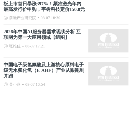
板上市首日暴涨397%！频准激光年内
最高发行价申购，宇树科技定价150.8元
前瞻产业研究院
08-07 18:30
2026年中国AI服务器需求现状分析 互
联网为第一大应用领域【组图】
张维佳
08-07 17:21
中国电子级氢氟酸及上游核心原料电子
级无水氟化氢（E-AHF）产业从跟跑到
并跑
吴小燕
08-07 16:54