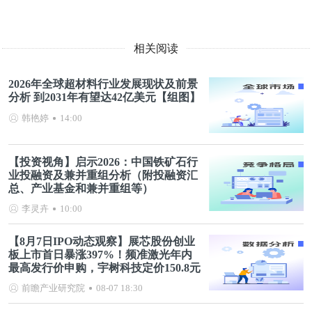
相关阅读
2026年全球超材料行业发展现状及前景
分析 到2031年有望达42亿美元【组图】
韩艳婷
14:00
【投资视角】启示2026：中国铁矿石行
业投融资及兼并重组分析（附投融资汇
总、产业基金和兼并重组等）
李灵卉
10:00
【8月7日IPO动态观察】展芯股份创业
板上市首日暴涨397%！频准激光年内
最高发行价申购，宇树科技定价150.8元
前瞻产业研究院
08-07 18:30