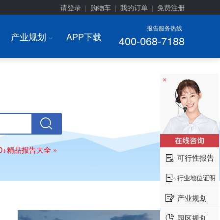
请登录
购物车
我的订单
免费注册
|
|
|
报告服务热线
产业规划
APP下载
400-068-7188
I
×
00+精品报告大全 »
可行性报告
行业地位证明
产业规划
园区规划