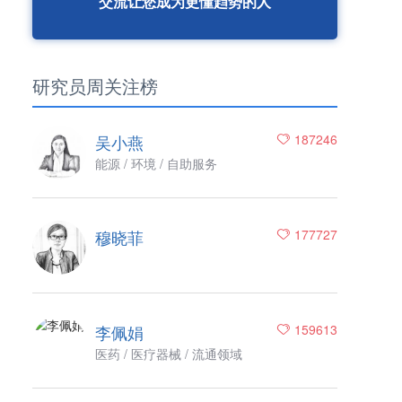
交流让您成为更懂趋势的人
研究员周关注榜
吴小燕
187246
能源 / 环境 / 自助服务
穆晓菲
177727
李佩娟
159613
医药 / 医疗器械 / 流通领域