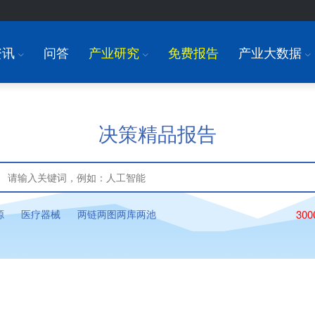
资讯
问答
产业研究
免费报告
产业大数据
I
I
I
决策精品报告
源
医疗器械
两链两图两库两池
30