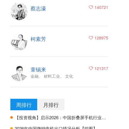
蔡志濠
140721
柯素芳
128975
童锡来
121317
金融、 材料工业、 文化
周排行
月排行
【投资视角】启示2026：中国折叠屏手机行业投融资及兼并重组分析
H
2026年中国微特电机出口情况分析【组图】
H