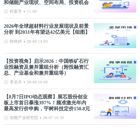
和储能产业现状、空间布局、投资机会
分析等）
柯素芳
11:00
2026年全球超材料行业发展现状及前景
分析 到2031年有望达42亿美元【组图】
韩艳婷
08-08 14:00
【投资视角】启示2026：中国铁矿石行
业投融资及兼并重组分析（附投融资汇
总、产业基金和兼并重组等）
李灵卉
08-08 10:00
【8月7日IPO动态观察】展芯股份创业
板上市首日暴涨397%！频准激光年内
最高发行价申购，宇树科技定价150.8元
前瞻产业研究院
08-07 18:30