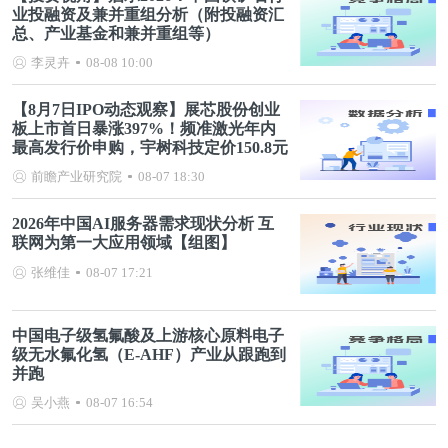
业投融资及兼并重组分析（附投融资汇
总、产业基金和兼并重组等）
李灵卉
08-08 10:00
【8月7日IPO动态观察】展芯股份创业
板上市首日暴涨397%！频准激光年内
最高发行价申购，宇树科技定价150.8元
前瞻产业研究院
08-07 18:30
2026年中国AI服务器需求现状分析 互
联网为第一大应用领域【组图】
张维佳
08-07 17:21
中国电子级氢氟酸及上游核心原料电子
级无水氟化氢（E-AHF）产业从跟跑到
并跑
吴小燕
08-07 16:54