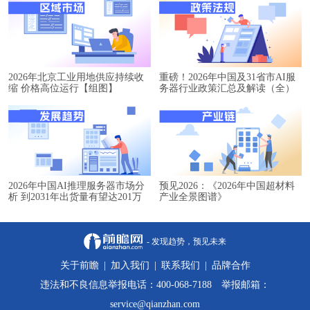
2026年北京工业用地供应持续收
重磅！2026年中国及31省市AI服
缩 价格高位运行【组图】
务器行业政策汇总及解读（全）
2026年中国AI推理服务器市场分
预见2026：《2026年中国超材料
析 到2031年出货量有望达201万
产业全景图谱》
台【组图】
- 发现趋势，预见未来
关于前瞻
|
加入我们
|
联系我们
|
品牌合作
违法和不良信息举报电话：400-068-7188 举报邮箱：
service@qianzhan.com