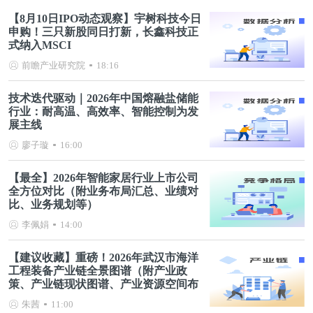
【8月10日IPO动态观察】宇树科技今日
申购！三只新股同日打新，长鑫科技正
式纳入MSCI
前瞻产业研究院
18:16
技术迭代驱动｜2026年中国熔融盐储能
行业：耐高温、高效率、智能控制为发
展主线
廖子璇
16:00
【最全】2026年智能家居行业上市公司
全方位对比（附业务布局汇总、业绩对
比、业务规划等）
李佩娟
14:00
【建议收藏】重磅！2026年武汉市海洋
工程装备产业链全景图谱（附产业政
策、产业链现状图谱、产业资源空间布
局、产业链发展规划）
朱茜
11:00