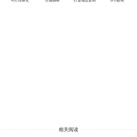
可行性研究
市场调研
行业地位证明
IPO咨询
相关阅读