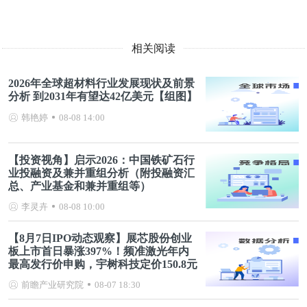
相关阅读
2026年全球超材料行业发展现状及前景
分析 到2031年有望达42亿美元【组图】
韩艳婷
08-08 14:00
【投资视角】启示2026：中国铁矿石行
业投融资及兼并重组分析（附投融资汇
总、产业基金和兼并重组等）
李灵卉
08-08 10:00
【8月7日IPO动态观察】展芯股份创业
板上市首日暴涨397%！频准激光年内
最高发行价申购，宇树科技定价150.8元
前瞻产业研究院
08-07 18:30