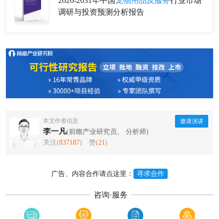
2026-2031年中国
宠物用品及服务
行业市场
调研与投资预测分析报告
本文作者信息
邀请演讲
李一凡
(前瞻产业研究员、 分析师)
关注(
837187
)
赞(
21
)
广告、内容合作请点这里：
寻求合作
咨询·服务