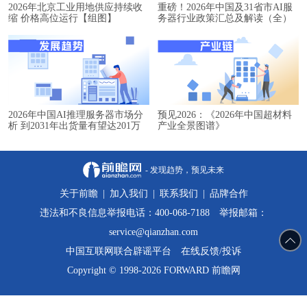
2026年北京工业用地供应持续收
重磅！2026年中国及31省市AI服
缩 价格高位运行【组图】
务器行业政策汇总及解读（全）
2026年中国AI推理服务器市场分
预见2026：《2026年中国超材料
析 到2031年出货量有望达201万
产业全景图谱》
台【组图】
- 发现趋势，预见未来
关于前瞻
|
加入我们
|
联系我们
|
品牌合作
违法和不良信息举报电话：400-068-7188 举报邮箱：
service@qianzhan.com
中国互联网联合辟谣平台
在线反馈/投诉
Copyright © 1998-2026 FORWARD 前瞻网