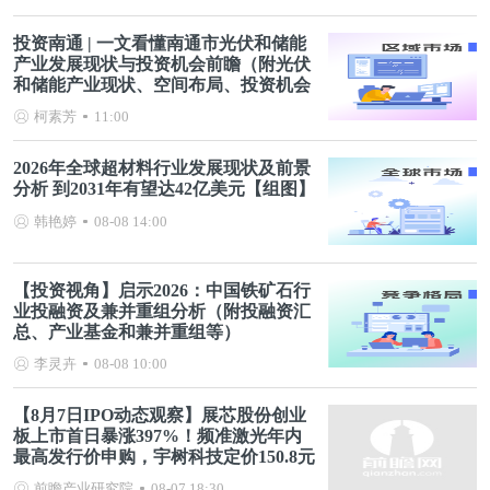
投资南通 | 一文看懂南通市光伏和储能
产业发展现状与投资机会前瞻（附光伏
和储能产业现状、空间布局、投资机会
分析等）
柯素芳
11:00
2026年全球超材料行业发展现状及前景
分析 到2031年有望达42亿美元【组图】
韩艳婷
08-08 14:00
【投资视角】启示2026：中国铁矿石行
业投融资及兼并重组分析（附投融资汇
总、产业基金和兼并重组等）
李灵卉
08-08 10:00
【8月7日IPO动态观察】展芯股份创业
板上市首日暴涨397%！频准激光年内
最高发行价申购，宇树科技定价150.8元
前瞻产业研究院
08-07 18:30