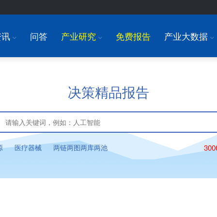
资讯
问答
产业研究
免费报告
产业大数据
I
I
I
决策精品报告
源
医疗器械
两链两图两库两池
30