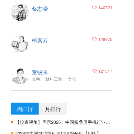
蔡志濠
140721
柯素芳
128975
童锡来
121317
金融、 材料工业、 文化
周排行
月排行
【投资视角】启示2026：中国折叠屏手机行业投融资及兼并重组分析
H
2026年中国微特电机出口情况分析【组图】
H