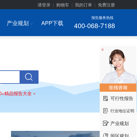
请登录
购物车
我的订单
免费注册
|
|
|
报告服务热线
产业规划
APP下载
400-068-7188
I
×
00+精品报告大全 »
可行性报告
行业地位证明
产业规划
园区规划