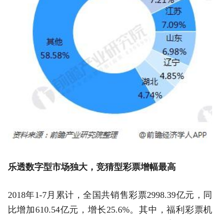
乐透数字型市场独大，竞猜型彩票增幅最高
2018年1-7月累计，全国共销售彩票2998.39亿元，同
比增加610.54亿元，增长25.6%。其中，福利彩票机