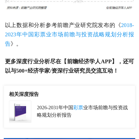
以上数据和分析参考前瞻产业研究院发布的《
2018-
2023年中国彩票业市场前瞻与投资战略规划分析报
告
》。
更多深度行业分析尽在【前瞻经济学人APP】，还可
以与500+经济学家/资深行业研究员交流互动！
相关深度报告
2026-2031年中国
彩票
业市场前瞻与投资战
略规划分析报告