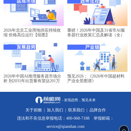
2026年北京工业用地供应持续收
重磅！2026年中国及31省市AI服
缩 价格高位运行【组图】
务器行业政策汇总及解读（全）
2026年中国AI推理服务器市场分
预见2026：《2026年中国超材料
析 到2031年出货量有望达201万
产业全景图谱》
台【组图】
- 发现趋势，预见未来
关于前瞻
|
加入我们
|
联系我们
|
品牌合作
违法和不良信息举报电话：400-068-7188 举报邮箱：
service@qianzhan.com