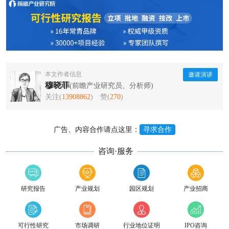
本文作者信息
邀请演讲
穆晓菲
(前瞻产业研究员、分析师)
关注(
13908862
)
赞(
270
)
广告、内容合作请点这里：
寻求合作
咨询·服务
研究报告
产业规划
园区规划
产业招商
可行性研究
市场调研
行业地位证明
IPO咨询