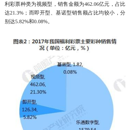
利彩票种类为视频型，销售金额为462.06亿元，占比
达21.3%；而即开型、基诺型销售额占比均较小，分
别达5.82%和0.08%。