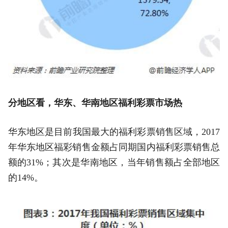
分地区看，华东、华南地区福利彩票市场热
华东地区是目前我国最大的福利彩票销售区域，2017
年华东地区福彩销售金额占同期国内福利彩票销售总
额的31%；其次是华南地区，当年销售额占全部地区
的14%。