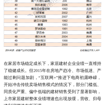
在家居市场稳定成长下，家居建材企业业绩一直维持
了稳健成长。但2015年在房地产趋冷、市场低迷、产
能过剩问题加剧，“互联网+”推进下电商初露峥嵘，
开始冲击传统卖场销售模式的情况下，部分门槛低、
同质化严重、偏中低端的建材销售受到了显著影响，
上市家居建材整体业绩增速也出现放缓，营收、归母