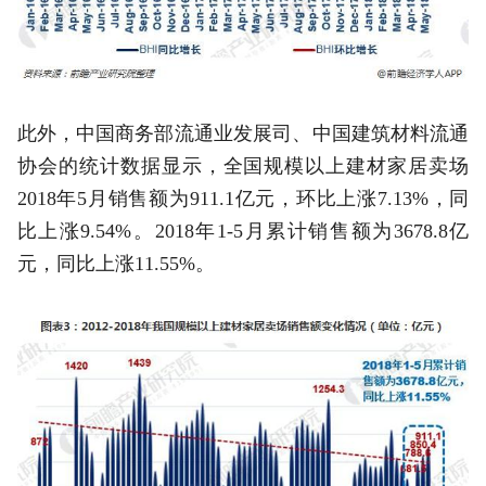
此外，中国商务部流通业发展司、中国建筑材料流通
协会的统计数据显示，全国规模以上建材家居卖场
2018年5月销售额为911.1亿元，环比上涨7.13%，同
比上涨9.54%。2018年1-5月累计销售额为3678.8亿
元，同比上涨11.55%。