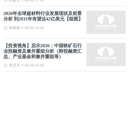
柯素芳
08-09 11:00
2026年全球超材料行业发展现状及前景
分析 到2031年有望达42亿美元【组图】
韩艳婷
08-08 14:00
【投资视角】启示2026：中国铁矿石行
业投融资及兼并重组分析（附投融资汇
总、产业基金和兼并重组等）
李灵卉
08-08 10:00