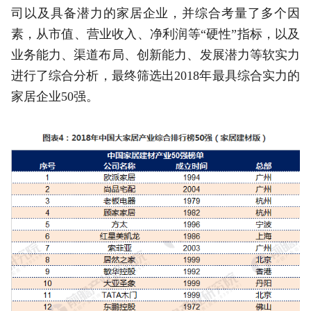
司以及具备潜力的家居企业，并综合考量了多个因
素，从市值、营业收入、净利润等“硬性”指标，以及
业务能力、渠道布局、创新能力、发展潜力等软实力
进行了综合分析，最终筛选出2018年最具综合实力的
家居企业50强。