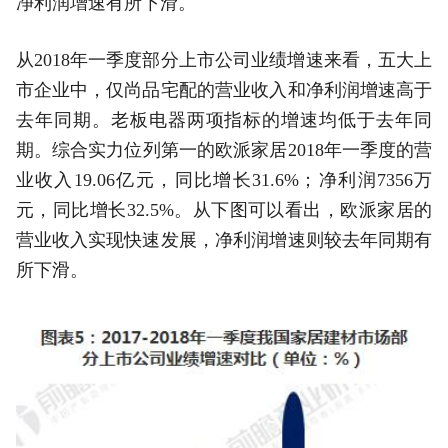
净利润增速有所下滑。
从2018年一季度部分上市公司业绩增速来看，五大上
市企业中，仅尚品宅配的营业收入和净利润增速高于
去年同期。老板电器两项指标的增速均低于去年同
期。综合实力位列第一的欧派家居2018年一季度的营
业收入19.06亿元，同比增长31.6%；净利润7356万
元，同比增长32.5%。从下图可以看出，欧派家居的
营业收入实现快速发展，净利润增速则较去年同期有
所下滑。