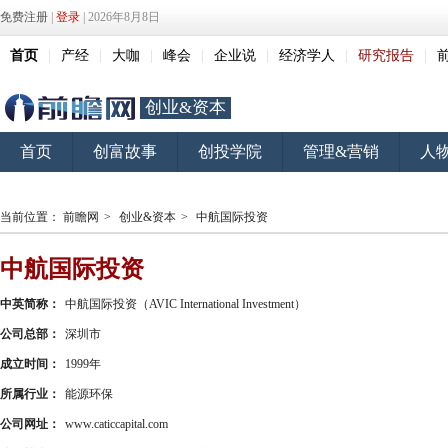
免费注册
|
登录
| 2026年8月8日
首页
|
产经
|
大咖
|
峰会
|
企业说
|
经济学人
|
研究报告
|
创业&资本
首页
创富故事
创投学院
管理&营销
人
当前位置：
前瞻网
>
创业&资本
>
中航国际投资
中航国际投资
中英简称：
中航国际投资（AVIC International Investment）
公司总部：
深圳市
成立时间：
1999年
所属行业：
能源环保
公司网址：
www.caticcapital.com