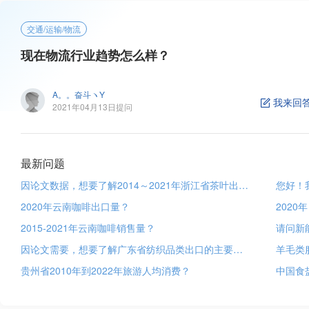
交通/运输/物流
现在物流行业趋势怎么样？
A。。奋斗ヽY
我来回
2021年04月13日提问
最新问题
因论文数据，想要了解2014～2021年浙江省茶叶出口量、出口金额以及它们占全国比重；2021年浙江省茶叶出口各个国家的出口量？
2020年云南咖啡出口量？
2015-2021年云南咖啡销售量？
因论文需要，想要了解广东省纺织品类出口的主要市场，具体的出口额为多少，不同贸易方式出口额多少占比多少。蟹蟹！？
羊毛类
贵州省2010年到2022年旅游人均消费？
中国食